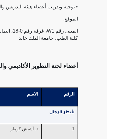
• توجيه وتدريب أعضاء هيئة التدريس و
الموقع:
المبنى رقم
W1
، غرفة رقم 0-18، الطابق الثالث
كلية الطب، جامعة الملك خالد
أعضاء لجنة التطوير الأكاديمي وال
الرقم
الاسم
شطر الرجال
1
د. أشيش كومار