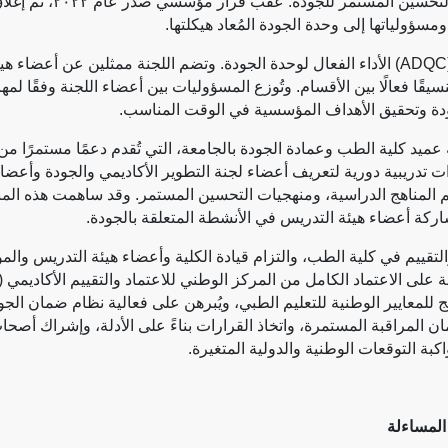
الأداء، وعمليات التقييم 
سؤولياتها إلى وحدة الجودة المُعاد هيكلتها.
ADQC
) الأداء الفعال لوحدة الجودة. وتضم اللجنة ممثلين عن أعضاء ه
ًا فعالًا بين الأقسام. وتُوزع المسؤوليات بين أعضاء اللجنة وفقًا ل
جودة وتحقيق الأهداف المؤسسية في الوقت المناسب.
ميد كلية الطب وعمادة الجودة بالجامعة، التي تُقدم دعمًا مستمرًا م
 تدريبية دورية لتعريف أعضاء لجنة التطوير الأكاديمي والجودة وأعضا
يم المناهج الدراسية، ومنهجيات التحسين المستمر. وقد ساهمت هذه الم
شاركة أعضاء هيئة التدريس في الأنشطة المتعلقة بالجودة.
 والتقييم في كلية الطب، والتزام قيادة الكلية وأعضاء هيئة التدريس و
ى الاعتماد الكامل من المركز الوطني للاعتماد والتقييم الأكاديمي (
مج للمعايير الوطنية للتعليم الطبي، ويُبرهن على فعالية نظام ضمان الج
مان المراقبة المستمرة، واتخاذ القرارات بناءً على الأدلة، وإشراك أص
بة التوقعات الوطنية والدولية المتغيرة.
المساءلة