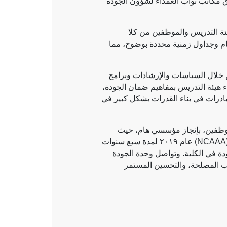
الذاتي، وخطط التحسين المستمر للجودة. عقب قرار مؤسسي صدر عام ٢٠٢٢، تم إغلاق مكاتب نواب العمداء لشؤون الجودة
يئة التدريس والموظفين من كلا
مهام وجداول زمنية محددة بوضوح، مما
ن خلال السياسات والإرشادات وبرامج
ء هيئة التدريس بمفاهيم ضمان الجودة،
بادرات في بناء القدرات بشكل كبير في
الموظفين، بإنجاز مؤسسي هام، حيث
NCAAA
) عام ٢٠١٩ لمدة سبع سنوات
ودة في الكلية. وتواصل وحدة الجودة
حاب المصلحة، والتحسين المستمر