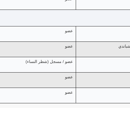
عضو
شباندي
عضو
عضو / مسجل (شطر النساء)
عضو
عضو