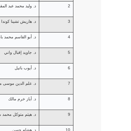
2
د. وليد محمد عبد المق
3
د. هاريش تشينا كوندا 
4
د. أبو القاسم محمد ب
5
د. جاويد إقبال واني
6
د. أيوب باتيل
7
د. علم الدين موسى
8
د. أياز خرم مالك
9
د. هيثم متوكل محمد 
10
د. هشام حسن