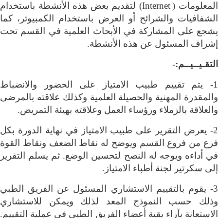
لمعلومات (
(Internet
لتقديم بعض هذه الأنشطة باستخدام
الشفافيات والشرائح أو العرض باستخدام الكمبيوتر، كما
يشجع على المشاركة في الأبحاث العلمية في القسم تحت
إشراف المسئول عن هذه الأنشطة
.
التقـيــيــم:-
1- يتم تقييم طبيب الامتياز على الحضور والانضباط
والمقدرة المهنية والحصيلة العلمية وكذلك علاقته بالمرضى
والعلاقة بالزملاء ورؤساء العمل وعلاقته بهيئة التمريض
.
2- يعرض التقرير على طبيب الامتياز في نهاية الدورة بكل
فرع من فروع القسم ويوضح له نقاط الضعف ونقاط القوة
في أداءه ويوجه له النصح لتحسين الوضع. ثم يسلم التقرير
إلى سكرتير لجنة أطباء الامتياز
.
3- يقوم بالتقييم الاستشاري المسئول عن الفريق الطبي
وذلك حسب النموذج المعد لذلك ويمكن للاستشاري
الاستعانة بآراء بقية أعضاء الفريق الطبي في عملية التقييم.