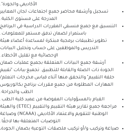
الأكاديمي والجودة".
شفة محاضر جميع اجتماعات لجان المعايير
المدرجة على مستوى الكلية.
يع منسقي المقررات الدراسية في البرنامج
باستمرار لضمان تدفق مستمر للمعلومات.
يقات برمجية مبتكرة لمساعدة أعضاء هيئة
يس والموظفين على حساب وتحليل البيانات
الإحصائية مع تقليل الأخطاء.
يع البيانات المتعلقة بجميع عمليات ضمان
صلة والقابلة للتطبيق. تجميع بيانات "تقييم
" والتحقق منها أثناء قياس مخرجات التعلم/
مطلوبة من جميع مقررات برنامج بكالوريوس
الطب والجراحة.
المسؤوليات المفوضة من عميد كلية الطب.
مراجعة جميع تقارير هيئة التقييم والتقييم (ETEC) والهيئة
الوطنية للتقويم والاعتماد الأكاديمي (NCAAA) وصياغة
التوصيات المتعلقة بها لاحقًا.
/أو تركيب ملصقات التوعية بضمان الجودة،